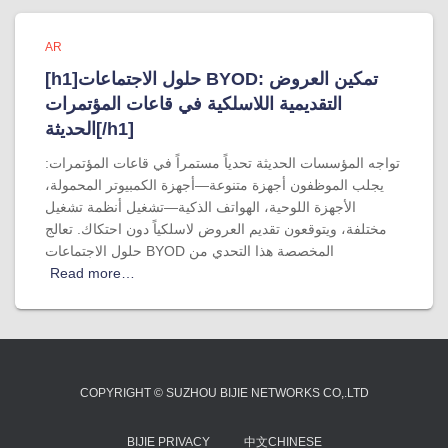
AR
[h1]حلول الاجتماعات BYOD: تمكين العروض
التقديمية اللاسلكية في قاعات المؤتمرات
الحديثة[/h1]
تواجه المؤسسات الحديثة تحدياً مستمراً في قاعات المؤتمرات:
يجلب الموظفون أجهزة متنوعة—أجهزة الكمبيوتر المحمولة،
الأجهزة اللوحية، الهواتف الذكية—تشغيل أنظمة تشغيل
مختلفة، ويتوقعون تقديم العروض لاسلكياً دون احتكاك. تعالج
حلول الاجتماعات BYOD المخصصة هذا التحدي من
Read more…
COPYRIGHT © SUZHOU BIJIE NETWORKS CO,.LTD
BIJIE PRIVACY
中文CHINESE