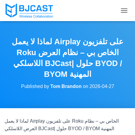
T
O
G
G
L
لماذا لا يعمل Airplay على تلفزيون
E
N
Roku الخاص بي – نظام العرض
A
V
اللاسلكي BJCast| حلول BYOD /
I
BYOM المهنية
G
A
T
Published by
Tom Brandon
on
2026-04-27
I
O
N
لماذا لا يعمل Airplay على تلفزيون Roku الخاص بي – نظام
العرض اللاسلكي BJCast| حلول BYOD / BYOM المهنية