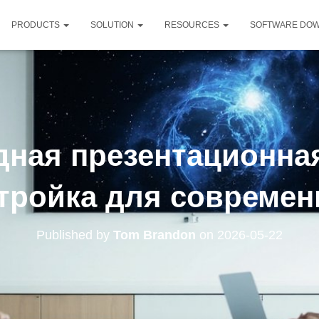
PRODUCTS
SOLUTION
RESOURCES
SOFTWARE DO
ная презентационна
стройка для современ
Published by
Tom Brandon
on
2026-05-22