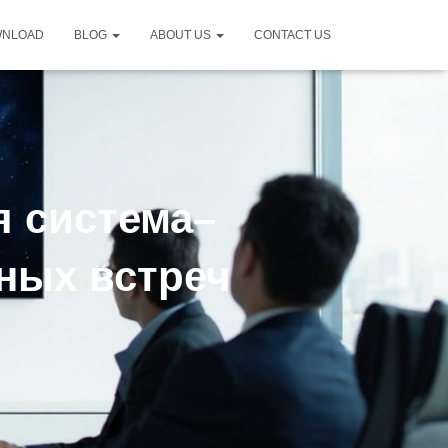
WNLOAD
BLOG
ABOUT US
CONTACT US
я система–
ных встреч