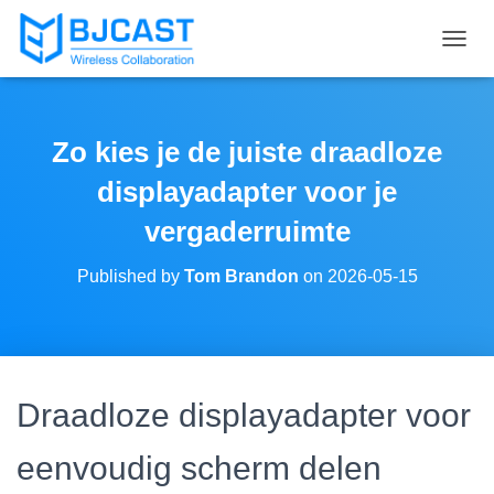
T
O
G
G
L
Zo kies je de juiste draadloze
E
N
displayadapter voor je
A
V
vergaderruimte
I
G
Published by
Tom Brandon
on
2026-05-15
A
T
I
O
N
Draadloze displayadapter voor
eenvoudig scherm delen