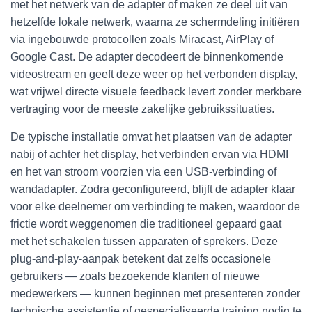
met het netwerk van de adapter of maken ze deel uit van
hetzelfde lokale netwerk, waarna ze schermdeling initiëren
via ingebouwde protocollen zoals Miracast, AirPlay of
Google Cast. De adapter decodeert de binnenkomende
videostream en geeft deze weer op het verbonden display,
wat vrijwel directe visuele feedback levert zonder merkbare
vertraging voor de meeste zakelijke gebruikssituaties.
De typische installatie omvat het plaatsen van de adapter
nabij of achter het display, het verbinden ervan via HDMI
en het van stroom voorzien via een USB-verbinding of
wandadapter. Zodra geconfigureerd, blijft de adapter klaar
voor elke deelnemer om verbinding te maken, waardoor de
frictie wordt weggenomen die traditioneel gepaard gaat
met het schakelen tussen apparaten of sprekers. Deze
plug-and-play-aanpak betekent dat zelfs occasionele
gebruikers — zoals bezoekende klanten of nieuwe
medewerkers — kunnen beginnen met presenteren zonder
technische assistentie of gespecialiseerde training nodig te